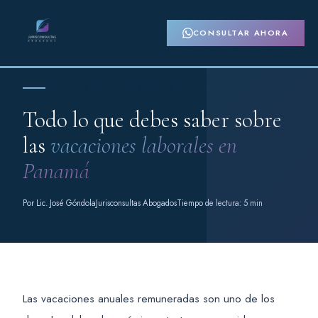
CONSULTAR AHORA
Derecho Laboral · General
Todo lo que debes saber sobre
las
vacaciones laborales en
Panamá
Por Lic. José Góndola
Jurisconsultas Abogados
Tiempo de lectura: 5 min
Las vacaciones anuales remuneradas son uno de los