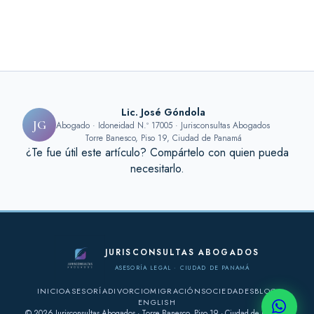
Lic. José Góndola
JG
Abogado · Idoneidad N.º 17005 · Jurisconsultas Abogados
Torre Banesco, Piso 19, Ciudad de Panamá
¿Te fue útil este artículo? Compártelo con quien pueda
necesitarlo.
JURISCONSULTAS ABOGADOS
ASESORÍA LEGAL · CIUDAD DE PANAMÁ
INICIO
ASESORÍA
DIVORCIO
MIGRACIÓN
SOCIEDADES
BLOG
ENGLISH
© 2026 Jurisconsultas Abogados · Torre Banesco, Piso 19 · Ciudad de Panamá