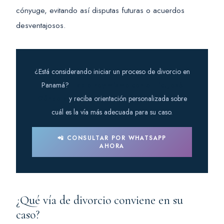
cónyuge, evitando así disputas futuras o acuerdos
desventajosos.
¿Está considerando iniciar un proceso de divorcio en
Panamá?
Hable hoy mismo con el Lic. José
Góndola
y reciba orientación personalizada sobre
cuál es la vía más adecuada para su caso.
📲 CONSULTAR POR WHATSAPP
AHORA
¿Qué vía de divorcio conviene en su
caso?