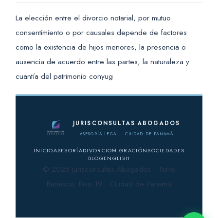
La elección entre el divorcio notarial, por mutuo
consentimiento o por causales depende de factores
como la existencia de hijos menores, la presencia o
ausencia de acuerdo entre las partes, la naturaleza y
cuantía del patrimonio conyug
JURISCONSULTAS ABOGADOS
ASESORÍA LEGAL · CIUDAD DE PANAMÁ
INICIO
ASESORÍA
DIVORCIO
MIGRACIÓN
SOCIEDADES
BLOG
ENGLISH
© 2026 Jurisconsultas Abogados · Torre
Banesco, Piso 19 · Ciudad de Panamá