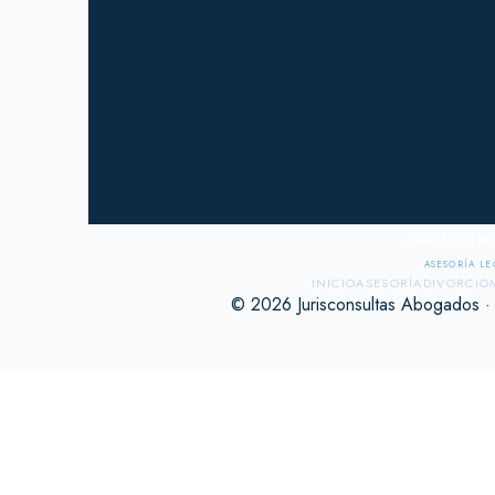
JURISCON
ASESORÍA LE
INICIO
ASESORÍA
DIVORCIO
© 2026 Jurisconsultas Abogados ·