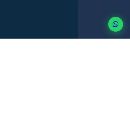
LIBRO DE ACTAS
LIBRO DE ACCIONES
PODERES NOTARIALES
IMPUESTO DE FRANQUICIA
+507 6514-3637
GESTIÓN CORPORATIVA
Su SA necesita mantenimiento
para permanecer activa y válida.