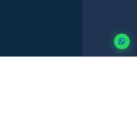
MITRADEL
CONTENIDO MÍNIMO
REGISTRO
VIGENCIA
+507 6514-3637
CONTENIDO DEL REGLAMENTO
Qué debe contener el reglamento
interno
según la ley panameña.