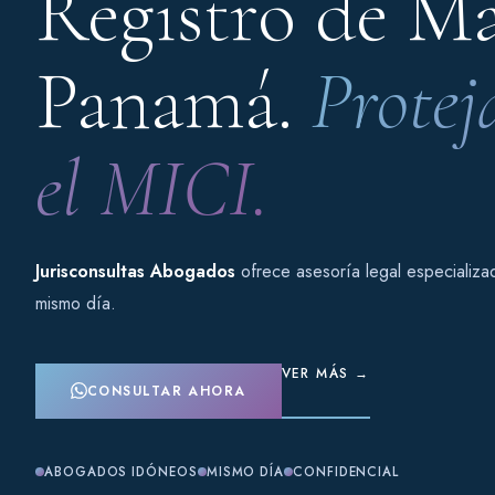
Registro de Ma
Panamá.
Protej
el MICI.
Jurisconsultas Abogados
ofrece asesoría legal especializ
mismo día.
VER MÁS →
CONSULTAR AHORA
ABOGADOS IDÓNEOS
MISMO DÍA
CONFIDENCIAL