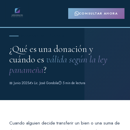
CONSULTAR AHORA
Derecho Civil · General
¿Qué es una donación y
cuándo es
válida según la ley
panameña
?
📅 Junio 2025
✍️ Lic. José Gondola
⏱️ 5 min de lectura
Cuando alguien decide transferir un bien o una suma de