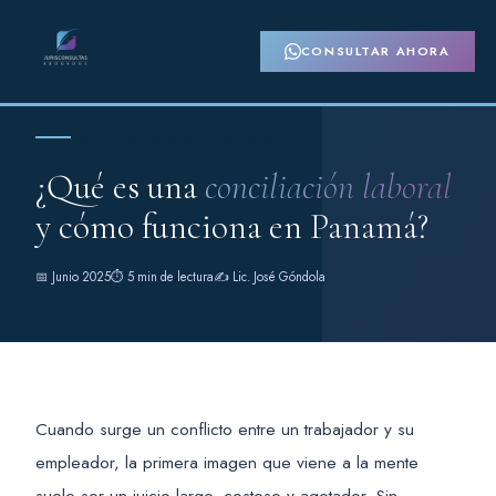
CONSULTAR AHORA
Derecho Laboral · General
¿Qué es una
conciliación laboral
y cómo funciona en Panamá?
📅 Junio 2025
⏱ 5 min de lectura
✍️ Lic. José Góndola
Cuando surge un conflicto entre un trabajador y su
empleador, la primera imagen que viene a la mente
suele ser un juicio largo, costoso y agotador. Sin