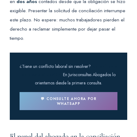
en
dos años
contados desde que la obligación se hizo
exigible. Presentar la solicitud de conciliación interrumpe
este plazo. No espere: muchos trabajadores pierden el
derecho a reclamar simplemente por dejar pasar el
tiempo.
¿Tiene un conflicto laboral sin resolver?
No enfrente
solo esta situación.
En Jurisconsultas Abogados lo
orientamos desde la primera consulta.
💬 CONSULTE AHORA POR
WHATSAPP
El papel del abogado en la conciliación