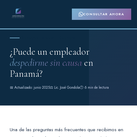
CONSULTAR AHORA
Derecho Laboral · General
¿Puede un empleador
despedirme sin causa
en
Panamá?
📅 Actualizado: junio 2025
⚖️ Lic. José Gondola
🕐 6 min de lectura
Una de las preguntas más frecuentes que recibimos en