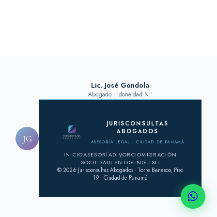
Lic. José Gondola
Abogado · Idoneidad N.º
JURISCONSULTAS
ABOGADOS
JG
ASESORÍA LEGAL · CIUDAD DE PANAMÁ
INICIO
ASESORÍA
DIVORCIO
MIGRACIÓN
SOCIEDADES
BLOG
ENGLISH
© 2026 Jurisconsultas Abogados · Torre Banesco, Piso
19 · Ciudad de Panamá