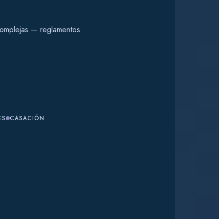
complejas — reglamentos
ES
CASACIÓN