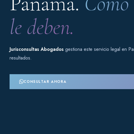
Panamá.
Cómo c
le deben.
Jurisconsultas Abogados
gestiona este servicio legal en P
resultados.
CONSULTAR AHORA