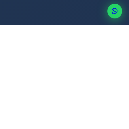
+507 6514-3637
eta en Panamá.
🏖️ Vacaciones No Tomadas
30 días/año proporcional al tiempo laborado.