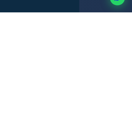
ABOGADOS IDÓNEOS
RESPUESTA EL MISMO DÍA
+507 6514-3637
CIUDAD DE PANAMÁ
URGENTE
Cuando alguien está detenido
cada hora cuenta.
⚡ Fianza de Excarcelación
Solicitud urgente ante el tribunal. Jurisconsultas actúa el
mismo día.