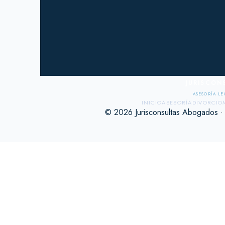
JURISCON
ASESORÍA LE
INICIO
ASESORÍA
DIVORCIO
© 2026 Jurisconsultas Abogados ·