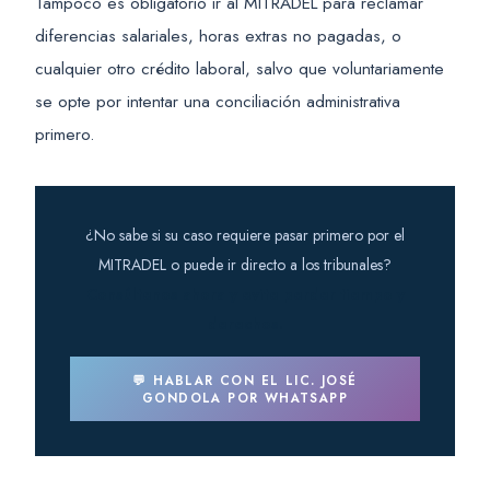
Tampoco es obligatorio ir al MITRADEL para reclamar
diferencias salariales, horas extras no pagadas, o
cualquier otro crédito laboral, salvo que voluntariamente
se opte por intentar una conciliación administrativa
primero.
¿No sabe si su caso requiere pasar primero por el
MITRADEL o puede ir directo a los tribunales?
Consúltenos ahora y evite perder tiempo y
derechos.
💬 HABLAR CON EL LIC. JOSÉ
GONDOLA POR WHATSAPP