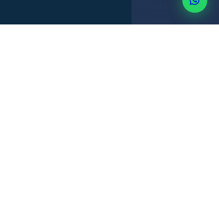
ARRENDAMIENTO
COMPRAVENTA
TRABAJO · SERVICIOS
+507 6514-3637
CONFIDENCIALIDAD · FRANQUICIA
POR QUÉ IMPORTA
Un contrato mal redactado no lo
protege.
Lo expone.
La mayoría de los problemas legales entre personas o
empresas en Panamá no empiezan en el momento del
conflicto. Empiezan mucho antes — cuando se firmó un
contrato que no decía lo que se creía que decía, que tenía
ambigüedades que cada parte interpretó a su favor, o que