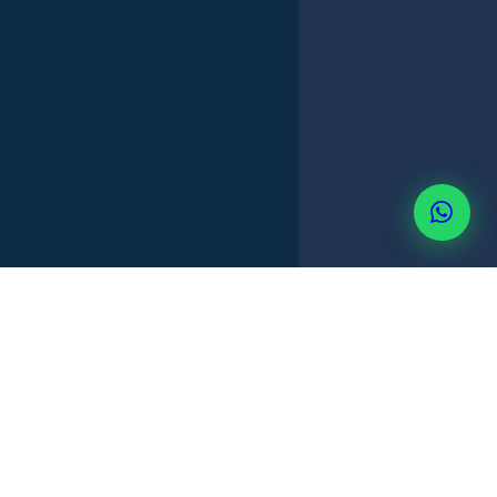
DIVORCIO MUTUO ACUERDO
DIVORCIO CONTENCIOSO
+507 6514-3637
CUSTODIA
PENSIÓN ALIMENTICIA
PANAMÁ OESTE
Servicio de divorcio para clientes