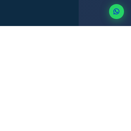
BIENES GANANCIALES
CUSTODIA
PENSIÓN
+507 6514-3637
REGISTRO CIVIL
TIPOS DE DIVORCIO
Tres modalidades —
la correcta
según su situación.
Divorcio por Mutuo Acuerdo
🤝
Ambos están de acuerdo. El más rápido y económico. 2 a 4
meses. Sin audiencias innecesarias. Jurisconsultas redacta el
acuerdo completo.