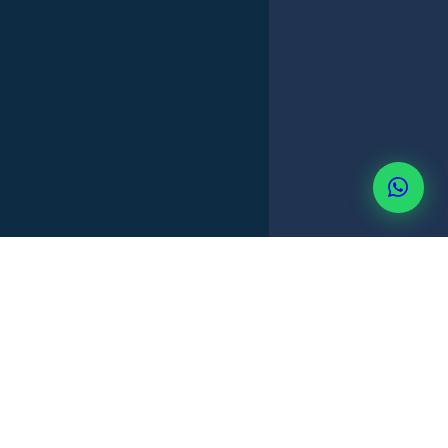
JUZGADO DE FAMILIA
INTERÉS SUPERIOR DEL MENOR
+507 6514-3637
PERITO PSICÓLOGO
SENNIAF
CUSTODIA EN PANAMÁ
El principio del interés superior