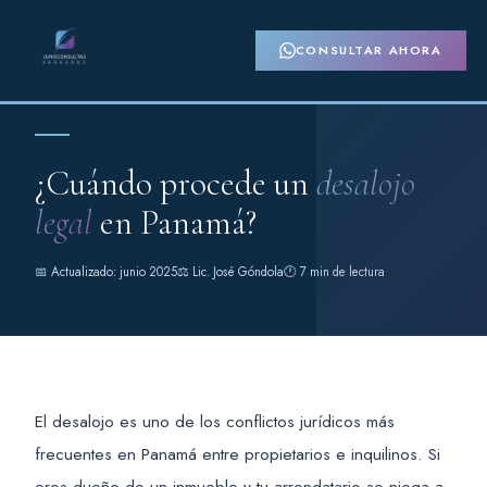
CONSULTAR AHORA
Derecho Inmobiliario · General
¿Cuándo procede un
desalojo
legal
en Panamá?
📅 Actualizado: junio 2025
⚖️ Lic. José Góndola
🕐 7 min de lectura
El desalojo es uno de los conflictos jurídicos más
frecuentes en Panamá entre propietarios e inquilinos. Si
eres dueño de un inmueble y tu arrendatario se niega a