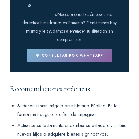
🔎
¿Falleció un familiar y no sabe si dejó
testamento?
¿Necesita orientación sobre sus
derechos hereditarios en Panamá? Contáctenos hoy
mismo y le ayudamos a entender su situación sin
compromisos.
💬 CONSULTAR POR WHATSAPP
Recomendaciones prácticas
Si desea testar, hágalo ante Notario Público. Es la
forma más segura y difícil de impugnar.
Actualice su testamento si cambia su estado civil, tiene
nuevos hijos o adquiere bienes significativos.