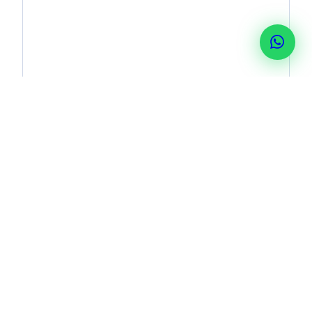
Cuéntenos su Caso
Complete el formulario y el Lic. Góndola le responde el
mismo día.
SU NOMBRE COMPLETO
TELÉFONO / WHATSAPP